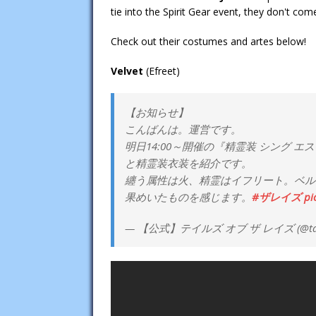
tie into the Spirit Gear event, they don't com
Check out their costumes and artes below!
Velvet
(Efreet)
【お知らせ】
こんばんは。運営です。
明日14:00～開催の『精霊装 シング 
と精霊装衣装を紹介です。
纏う属性は火、精霊はイフリート。ベル
果めいたものを感じます。
#ザレイズ
pi
— 【公式】テイルズ オブ ザ レイズ (@taleso