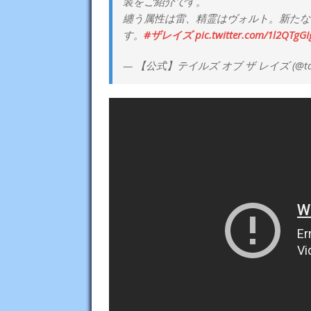
装をご紹介です。
纏う属性は雷、精霊はヴォルト。新たな
す。
#ザレイズ
pic.twitter.com/1l2QTgGI
— 【公式】テイルズ オブ ザ レイズ (@taleso