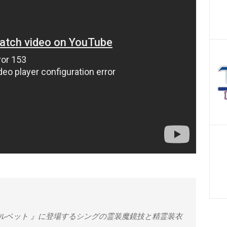
ベルベット 』に登場するシングの霊装魔鏡技と精霊装衣