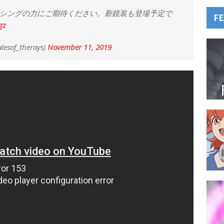
シングの力にご期待ください。新鏡装も登場予定で
F
gz
f_therays)
November 11, 2019