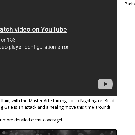
Barba
Rain, with the Master Arte turning it into Nightingale. But it
ing Gale is an attack and a healing move this time around!
or more detailed event coverage!