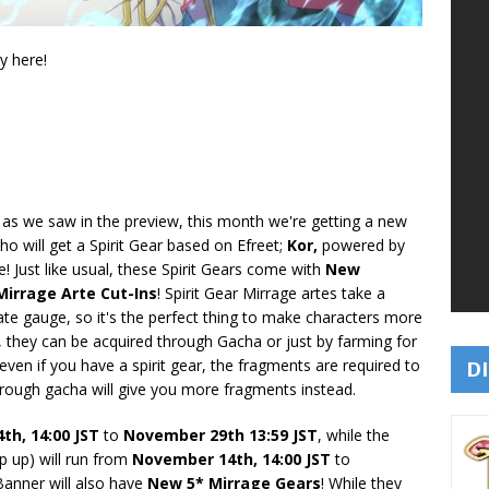
ly here!
t as we saw in the preview, this month we're getting a new
ho will get a Spirit Gear based on Efreet;
Kor,
powered by
! Just like usual, these Spirit Gears come with
New
irrage Arte Cut-Ins
! Spirit Gear Mirrage artes take a
te gauge, so it's the perfect thing to make characters more
r, they can be acquired through Gacha or just by farming for
en if you have a spirit gear, the fragments are required to
DI
hrough gacha will give you more fragments instead.
4th
, 14:00 JST
to
November 29th
13:59 JST
, while the
 up) will run from
November 14
th, 14:00 JST
to
 Banner will also have
New 5* Mirrage Gears
! While they