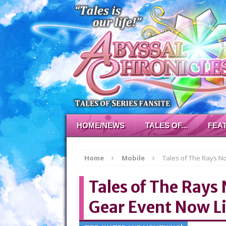
HOME/NEWS
TALES OF...
FEA
Home
Mobile
Tales of The Rays No
Tales of The Rays
Gear Event Now Li