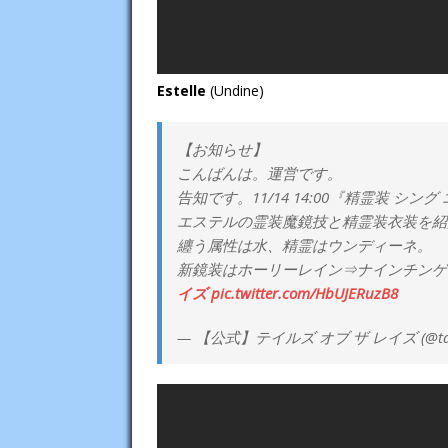
Estelle
(Undine)
【お知らせ】
こんばんは。運営です。
告知です。11/14 14:00『精霊装 シ
エステルの霊装魔鏡技と精霊装衣装を紹
纏う属性は水、精霊はウンディーネ。
新鏡装はホーリーレイン⇒ナインチンゲ
イズ
pic.twitter.com/HbUJERuzB8
— 【公式】テイルズ オブ ザ レイズ (@taleso