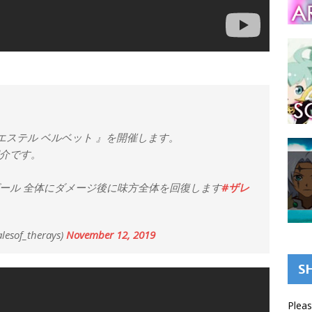
ング エステル ベルベット 』を開催します。
介です。
ール 全体にダメージ後に味方全体を回復します
#ザレ
f_therays)
November 12, 2019
S
Pleas