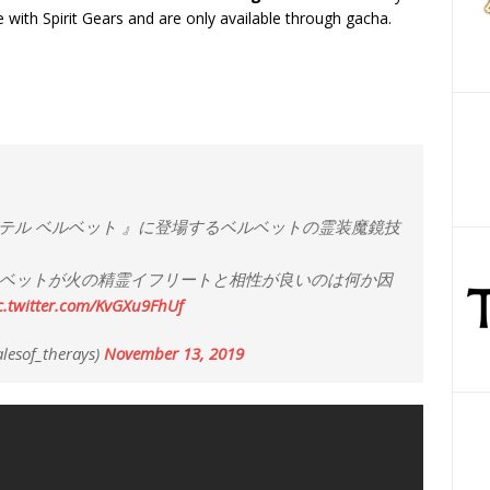
e with Spirit Gears and are only available through gacha.
エステル ベルベット 』に登場するベルベットの霊装魔鏡技
ベットが火の精霊イフリートと相性が良いのは何か因
c.twitter.com/KvGXu9FhUf
f_therays)
November 13, 2019