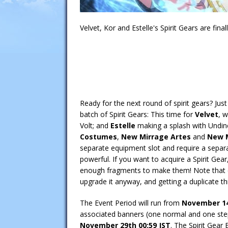
Velvet, Kor and Estelle's Spirit Gears are final
Ready for the next round of spirit gears? Jus
batch of Spirit Gears: This time for
Velvet
, w
Volt; and
Estelle
making a splash with Undine
Costumes
,
New Mirrage Artes
and
New M
separate equipment slot and require a separa
powerful. If you want to acquire a Spirit Gea
enough fragments to make them! Note that ev
upgrade it anyway, and getting a duplicate t
The Event Period will run from
November 1
associated banners (one normal and one step
November
29th 00:59 JST
. The Spirit Gear